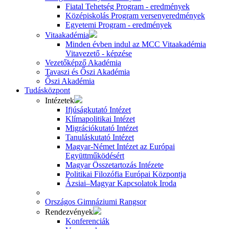
Fiatal Tehetség Program - eredmények
Középiskolás Program versenyeredmények
Egyetemi Program - eredmények
Vitaakadémia
Minden évben indul az MCC Vitaakadémia
Vitavezető - képzése
Vezetőképző Akadémia
Tavaszi és Őszi Akadémia
Őszi Akadémia
Tudásközpont
Intézetek
Ifjúságkutató Intézet
Klímapolitikai Intézet
Migrációkutató Intézet
Tanuláskutató Intézet
Magyar-Német Intézet az Európai
Együttműködésért
Magyar Összetartozás Intézete
Politikai Filozófia Európai Központja
Ázsiai–Magyar Kapcsolatok Iroda
Országos Gimnáziumi Rangsor
Rendezvények
Konferenciák