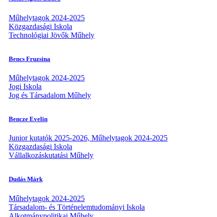
Műhelytagok 2024-2025
Közgazdasági Iskola
Technológiai Jövők Műhely
Bencs Fruzsina
Műhelytagok 2024-2025
Jogi Iskola
Jog és Társadalom Műhely
Bencze Evelin
Junior kutatók 2025-2026, Műhelytagok 2024-2025
Közgazdasági Iskola
Vállalkozáskutatási Műhely
Dudás Márk
Műhelytagok 2024-2025
Társadalom- és Történelemtudományi Iskola
Alkotmánypolitikai Műhely