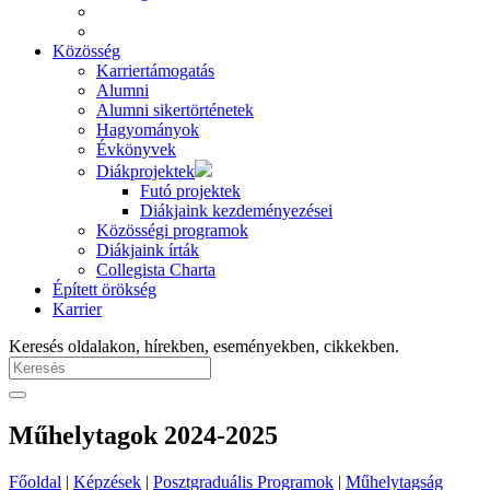
Közösség
Karriertámogatás
Alumni
Alumni sikertörténetek
Hagyományok
Évkönyvek
Diákprojektek
Futó projektek
Diákjaink kezdeményezései
Közösségi programok
Diákjaink írták
Collegista Charta
Épített örökség
Karrier
Keresés oldalakon, hírekben, eseményekben, cikkekben.
Műhelytagok 2024-2025
Főoldal
|
Képzések
|
Posztgraduális Programok
|
Műhelytagság