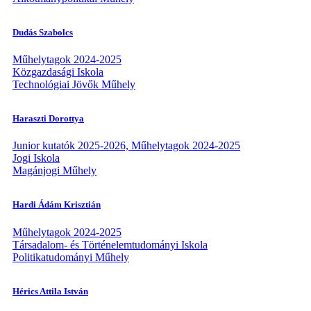
Dudás Szabolcs
Műhelytagok 2024-2025
Közgazdasági Iskola
Technológiai Jövők Műhely
Haraszti Dorottya
Junior kutatók 2025-2026, Műhelytagok 2024-2025
Jogi Iskola
Magánjogi Műhely
Hardi Ádám Krisztián
Műhelytagok 2024-2025
Társadalom- és Történelemtudományi Iskola
Politikatudományi Műhely
Hérics Attila István