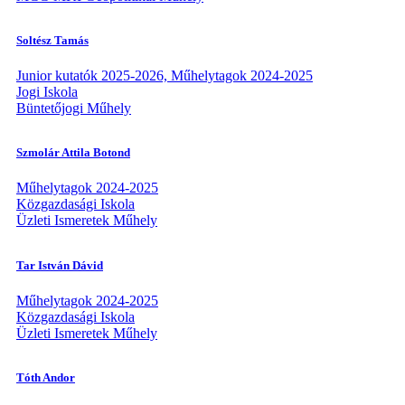
Soltész Tamás
Junior kutatók 2025-2026, Műhelytagok 2024-2025
Jogi Iskola
Büntetőjogi Műhely
Szmolár Attila Botond
Műhelytagok 2024-2025
Közgazdasági Iskola
Üzleti Ismeretek Műhely
Tar István Dávid
Műhelytagok 2024-2025
Közgazdasági Iskola
Üzleti Ismeretek Műhely
Tóth Andor