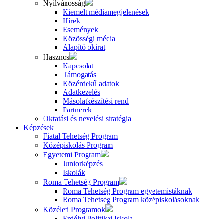
Nyilvánosság
Kiemelt médiamegjelenések
Hírek
Események
Közösségi média
Alapító okirat
Hasznos
Kapcsolat
Támogatás
Közérdekű adatok
Adatkezelés
Másolatkészítési rend
Partnerek
Oktatási és nevelési stratégia
Képzések
Fiatal Tehetség Program
Középiskolás Program
Egyetemi Program
Juniorképzés
Iskolák
Roma Tehetség Program
Roma Tehetség Program egyetemistáknak
Roma Tehetség Program középiskolásoknak
Közéleti Programok
Erdélyi Politikai Iskola