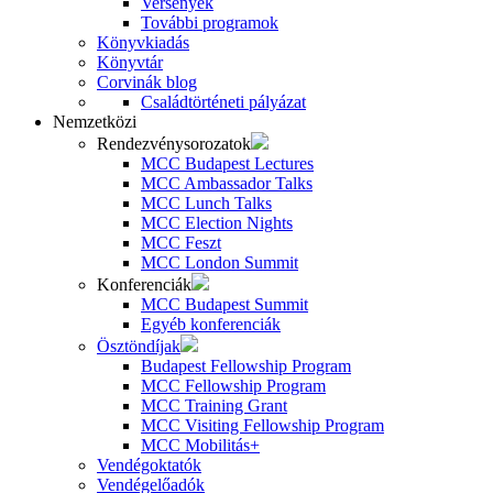
Versenyek
További programok
Könyvkiadás
Könyvtár
Corvinák blog
Családtörténeti pályázat
Nemzetközi
Rendezvénysorozatok
MCC Budapest Lectures
MCC Ambassador Talks
MCC Lunch Talks
MCC Election Nights
MCC Feszt
MCC London Summit
Konferenciák
MCC Budapest Summit
Egyéb konferenciák
Ösztöndíjak
Budapest Fellowship Program
MCC Fellowship Program
MCC Training Grant
MCC Visiting Fellowship Program
MCC Mobilitás+
Vendégoktatók
Vendégelőadók