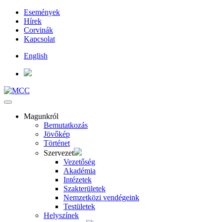
Események
Hírek
Corvinák
Kapcsolat
English
Magunkról
Bemutatkozás
Jövőkép
Történet
Szervezet
Vezetőség
Akadémia
Intézetek
Szakterületek
Nemzetközi vendégeink
Testületek
Helyszínek