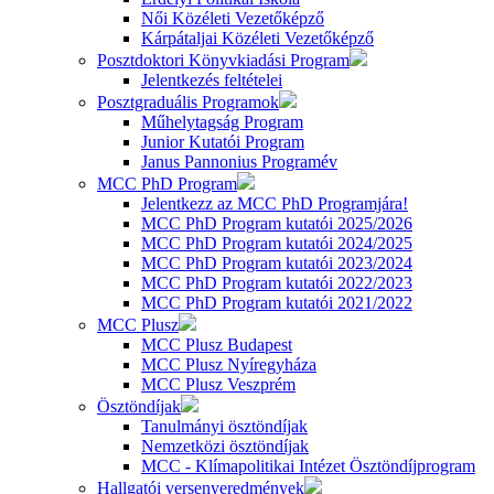
Női Közéleti Vezetőképző
Kárpátaljai Közéleti Vezetőképző
Posztdoktori Könyvkiadási Program
Jelentkezés feltételei
Posztgraduális Programok
Műhelytagság Program
Junior Kutatói Program
Janus Pannonius Programév
MCC PhD Program
Jelentkezz az MCC PhD Programjára!
MCC PhD Program kutatói 2025/2026
MCC PhD Program kutatói 2024/2025
MCC PhD Program kutatói 2023/2024
MCC PhD Program kutatói 2022/2023
MCC PhD Program kutatói 2021/2022
MCC Plusz
MCC Plusz Budapest
MCC Plusz Nyíregyháza
MCC Plusz Veszprém
Ösztöndíjak
Tanulmányi ösztöndíjak
Nemzetközi ösztöndíjak
MCC - Klímapolitikai Intézet Ösztöndíjprogram
Hallgatói versenyeredmények