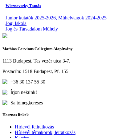
Wisznovszky Tamás
Junior kutatók 2025-2026, Műhelytagok 2024-2025
Jogi Iskola
Jog és Társadalom Műhely
Mathias Corvinus Collegium Alapítvány
1113 Budapest, Tas vezér utca 3-7.
Postacím: 1518 Budapest, Pf. 155.
+36 30 137 55 30
Írjon nekünk!
Sajtómegkeresés
Hasznos linkek
Hírlevél feliratkozás
Hírlevél témakörök, leiratkozás
Karrier